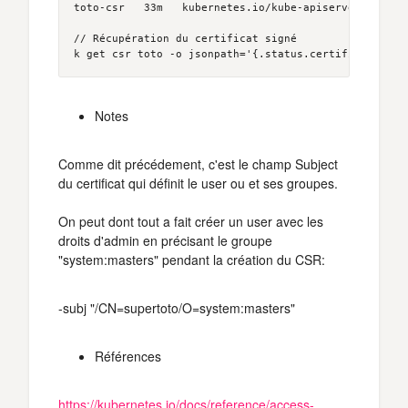
toto-csr   33m   kubernetes.io/kube-apiserver-client
// Récupération du certificat signé

k get csr toto -o jsonpath='{.status.certificate}' |
Notes
Comme dit précédement, c'est le champ Subject
du certificat qui définit le user ou et ses groupes.
On peut dont tout a fait créer un user avec les
droits d'admin en précisant le groupe
"system:masters" pendant la création du CSR:
-subj "/CN=supertoto/O=system:masters"
Références
https://kubernetes.io/docs/reference/access-