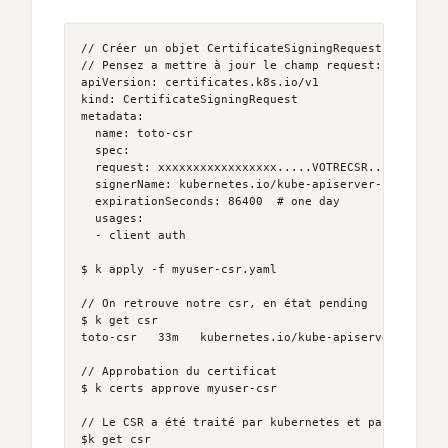
// Créer un objet CertificateSigningRequest

// Pensez a mettre à jour le champ request: avec votr
apiVersion: certificates.k8s.io/v1

kind: CertificateSigningRequest

metadata:

  name: toto-csr

  spec:

  request: xxxxxxxxxxxxxxxxx.....VOTRECSR......yyyyy
  signerName: kubernetes.io/kube-apiserver-client

  expirationSeconds: 86400  # one day

  usages: 

  - client auth

$ k apply -f myuser-csr.yaml 

// On retrouve notre csr, en état pending

$ k get csr                                         
toto-csr   33m   kubernetes.io/kube-apiserver-client
// Approbation du certificat

$ k certs approve myuser-csr

// Le CSR a été traité par kubernetes et passe en app
$k get csr                                          