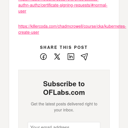
authn-authz/certificate-signing-requests/#normal-
user
https://killercoda.com/chadmcrowell/course/cka/kubernetes-
create-user
SHARE THIS POST
Facebook
X
LinkedIn
E-
Mail
Subscribe to
OFLabs.com
Get the latest posts delivered right to
your inbox.