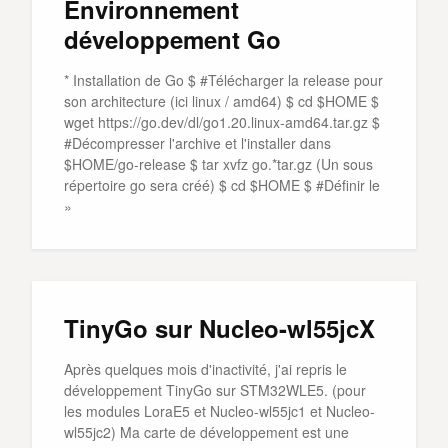
Environnement
développement Go
* Installation de Go $ #Télécharger la release pour
son architecture (ici linux / amd64) $ cd $HOME $
wget https://go.dev/dl/go1.20.linux-amd64.tar.gz $
#Décompresser l'archive et l'installer dans
$HOME/go-release $ tar xvfz go.*tar.gz (Un sous
répertoire go sera créé) $ cd $HOME $ #Définir le
»
TinyGo sur Nucleo-wl55jcX
Après quelques mois d'inactivité, j'ai repris le
développement TinyGo sur STM32WLE5. (pour
les modules LoraE5 et Nucleo-wl55jc1 et Nucleo-
wl55jc2) Ma carte de développement est une